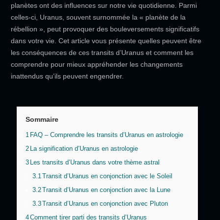
planètes ont des influences sur notre vie quotidienne. Parmi
celles-ci, Uranus, souvent surnommée la « planète de la
rébellion », peut provoquer des bouleversements significatifs
dans votre vie. Cet article vous présente quelles peuvent être
les conséquences de ces transits d’Uranus et comment les
comprendre pour mieux appréhender les changements
inattendus qu’ils peuvent engendrer.
Sommaire
1
FAQ – Comprendre les transits d’Uranus en astrologie
2
La signification d’Uranus en astrologie
3
Les transits d’Uranus dans votre thème astral
3.1
Transit d’Uranus en conjonction avec le Soleil
3.2
Transit d’Uranus en conjonction avec la Lune
3.3
Transit d’Uranus en conjonction avec Pluton
4
Comment tirer parti des transits d’Uranus