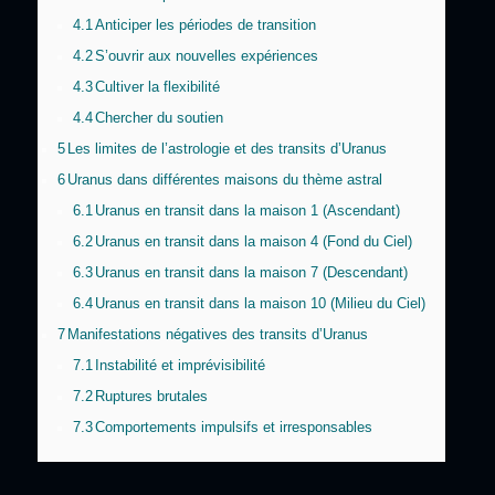
4.1
Anticiper les périodes de transition
4.2
S’ouvrir aux nouvelles expériences
4.3
Cultiver la flexibilité
4.4
Chercher du soutien
5
Les limites de l’astrologie et des transits d’Uranus
6
Uranus dans différentes maisons du thème astral
6.1
Uranus en transit dans la maison 1 (Ascendant)
6.2
Uranus en transit dans la maison 4 (Fond du Ciel)
6.3
Uranus en transit dans la maison 7 (Descendant)
6.4
Uranus en transit dans la maison 10 (Milieu du Ciel)
7
Manifestations négatives des transits d’Uranus
7.1
Instabilité et imprévisibilité
7.2
Ruptures brutales
7.3
Comportements impulsifs et irresponsables