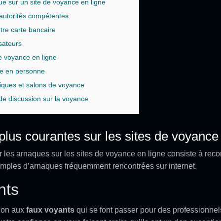
e sur un site de voyance en ligne
 autorités compétentes
otre carte bancaire
isateurs
de voyance en ligne
ce en personne
iques et salons de voyance
de discussion sur la voyance
plus courantes sur les sites de voyance 
r les arnaques sur les sites de voyance en ligne consiste à reco
emples d’arnaques fréquemment rencontrées sur internet.
nts
ntion aux
faux voyants
qui se font passer pour des professionne