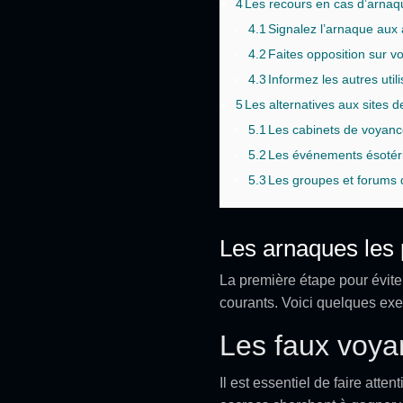
4
Les recours en cas d’arnaqu
4.1
Signalez l’arnaque aux
4.2
Faites opposition sur v
4.3
Informez les autres util
5
Les alternatives aux sites 
5.1
Les cabinets de voyan
5.2
Les événements ésotér
5.3
Les groupes et forums 
Les arnaques les 
La première étape pour évite
courants. Voici quelques ex
Les faux voya
Il est essentiel de faire atte