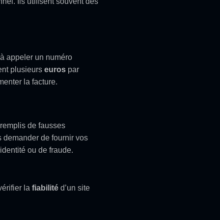
el. Ils utilisent souvent des
t à appeler un numéro
ent plusieurs
euros
par
enter la facture.
 remplis de fausses
s demander de fournir vos
dentité ou de fraude.
érifier la
fiabilité
d’un site