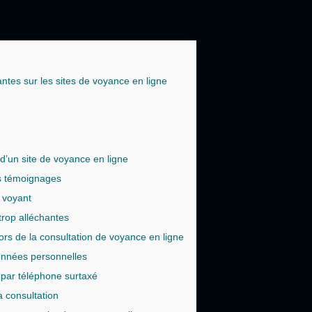
ntes sur les sites de voyance en ligne
é d’un site de voyance en ligne
es témoignages
 voyant
trop alléchantes
ors de la consultation de voyance en ligne
onnées personnelles
s par téléphone surtaxé
a consultation