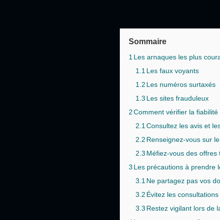
Sommaire
1
Les arnaques les plus coura
1.1
Les faux voyants
1.2
Les numéros surtaxés
1.3
Les sites frauduleux
2
Comment vérifier la fiabilit
2.1
Consultez les avis et l
2.2
Renseignez-vous sur le
2.3
Méfiez-vous des offres 
3
Les précautions à prendre l
3.1
Ne partagez pas vos d
3.2
Évitez les consultation
3.3
Restez vigilant lors de l