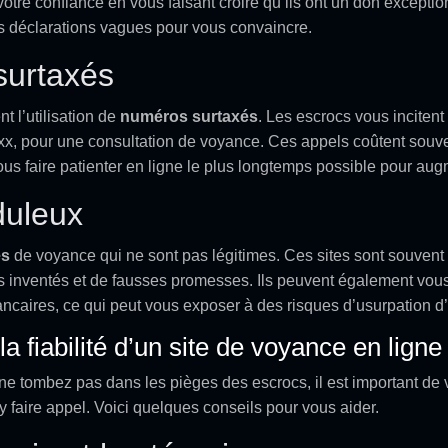
tre confiance en vous faisant croire qu’ils ont un don exceptionn
s déclarations vagues pour vous convaincre.
surtaxés
t l’utilisation de
numéros surtaxés
. Les escrocs vous inciten
xx, pour une consultation de voyance. Ces appels coûtent souv
ous faire patienter en ligne le plus longtemps possible pour augm
duleux
es
de voyance qui ne sont pas légitimes. Ces sites sont souvent
s inventés et de fausses promesses. Ils peuvent également vou
caires, ce qui peut vous exposer à des risques d’usurpation d’i
a fiabilité d’un site de voyance en ligne
e tombez pas dans les pièges des escrocs, il est important de v
 faire appel. Voici quelques conseils pour vous aider.