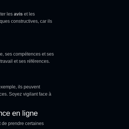
lter les
avis
et les
ques constructives, car ils
ce, ses compétences et ses
ravail et ses références.
 exemple, ils peuvent
ices. Soyez vigilant face à
nce en ligne
t de prendre certaines