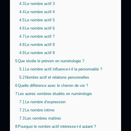
4.3
Le nombre actif 3
4.4
Le nombre actif 4
4.5
Le nombre actif 5
4.6
Le nombre actif 6
4.7
Le nombre actif 7
4.8
Le nombre actif 8
4.9
Le nombre actif 9
5
Que révèle le prénom en numérologie ?
5.1
Le nombre actif influence-t-il la personnalité ?
5.2
Nombre actif et relations personnelles
6
Quelle différence avec le chemin de vie ?
7
Les autres nombres étudiés en numérologie
7.1
Le nombre d’expression
7.2
Le nombre intime
7.3
Les nombres maîtres
8
Pourquoi le nombre actif intéresse-t-il autant ?