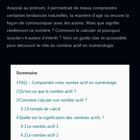
Associé au prénom, il permettrait de mieux comprendre
certaines tendances naturelles, la manière d’agir ou encore la
façon de communiquer avec les autres. Mais que signifie
réellement ce nombre ? Comment le calculer et pourquoi
suscite-t-il autant d’intérêt ? Voici un guide clair et accessible
pour découvrir le rôle du nombre actif en numérologie.
Sommaire
1
FAQ – Comprendre votre nombre actif en numérologie
2
Qu’est-ce que le nombre actif ?
3
Comment calculer son nombre actif ?
3.1
Exemple de calcul
4
Quelle est la signification des nombres actifs ?
4.1
Le nombre actif 1
4.2
Le nombre actif 2