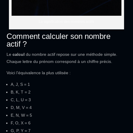
La signification des nombres actifs
Comment calculer son nombre
actif ?
Le
calcul
du nombre actif repose sur une méthode simple.
Chaque lettre du prénom correspond à un chiffre précis.
Voici l’équivalence la plus utilisée :
A, J, S = 1
B, K, T = 2
C, L, U = 3
D, M, V = 4
E, N, W = 5
F, O, X = 6
G, P, Y = 7