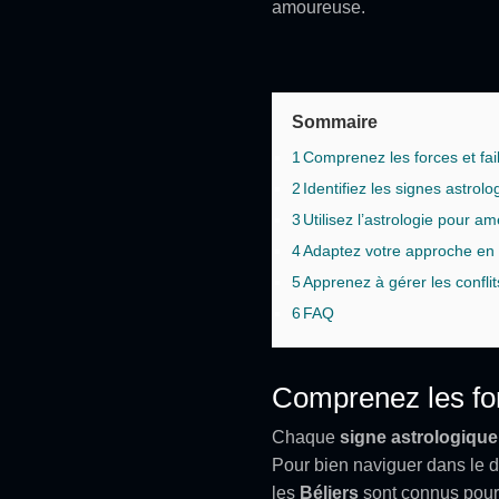
amoureuse.
Sommaire
1
Comprenez les forces et fai
2
Identifiez les signes astrol
3
Utilisez l’astrologie pour a
4
Adaptez votre approche en 
5
Apprenez à gérer les conflit
6
FAQ
Comprenez les for
Chaque
signe astrologique
Pour bien naviguer dans le d
les
Béliers
sont connus pour