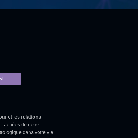
ni
our
et les
relations
.
s cachées de notre
trologique dans votre vie