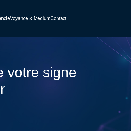
ancie
Voyance & Médium
Contact
e votre signe
r