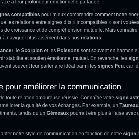
râce à leur profondeur émotionnelle partagée.
gnes compatibles
pour mieux comprendre comment notre énergi
que les relations entre signes dits « incompatibles » sont vouées 
tés de croissance et de compréhension mutuelle. Mais connaître
r à naviguer plus aisément dans nos
relations
.
ancer
, le
Scorpion
et les
Poissons
sont souvent en harmonie
rnir stabilité et soutien émotionnel mutuel. En revanche, les
sign
uvent souvent leur partenaire idéal parmi les
signes Feu
, car 
gie pour améliorer la communication
de toute relation amoureuse réussie. Connaître votre
signe ast
améliorer la qualité de vos échanges. Par exemple, un
Taureau
timents, tandis qu’un
Gémeaux
pourrait être plus à l’aise ave
pter notre style de communication en fonction de notre
signe 