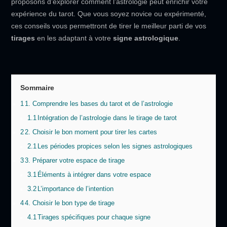
proposons d’explorer comment l’astrologie peut enrichir votre
expérience du tarot. Que vous soyez novice ou expérimenté,
ces conseils vous permettront de tirer le meilleur parti de vos
tirages
en les adaptant à votre
signe astrologique
.
Sommaire
1
1. Comprendre les bases du tarot et de l’astrologie
1.1
Intégration de l’astrologie dans le tirage de tarot
2
2. Choisir le bon moment pour tirer les cartes
2.1
Les périodes propices selon les signes astrologiques
3
3. Préparer votre espace de tirage
3.1
Éléments à intégrer dans votre espace
3.2
L’importance de l’intention
4
4. Choisir le bon type de tirage
4.1
Tirages spécifiques pour chaque signe