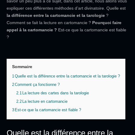
savoir un peu plus à ce sujet, dans cet article, nous allons vous
expliquer ces différentes méthodes d’art divinatoire. Quelle est
la différence entre la
cartomancie et la tarologie
?
Comment se fait la lecture en cartomancie ?
Pourquoi faire
appel à la cartomancie ?
Est-ce que la cartomancie est fiable
?
Sommaire
1
Quelle est la différence entre la cartomancie et la tarologie ?
2
Comment ça fonctionne ?
2.1
La lecture des cartes dans la tarologie
2.2
La lecture en cartomancie
3
Est-ce que la cartomancie est fiable ?
Quelle est la différence entre la